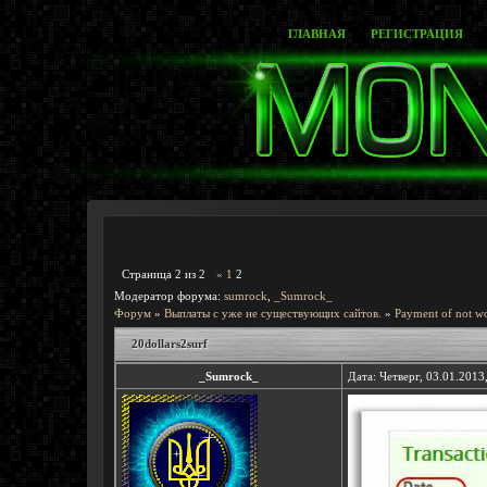
ГЛАВНАЯ
РЕГИСТРАЦИЯ
Страница
2
из
2
«
1
2
Модератор форума:
sumrock
,
_Sumrock_
Форум
»
Выплаты с уже не существующих сайтов.
»
Payment of not wo
20dollars2surf
_Sumrock_
Дата: Четверг, 03.01.2013