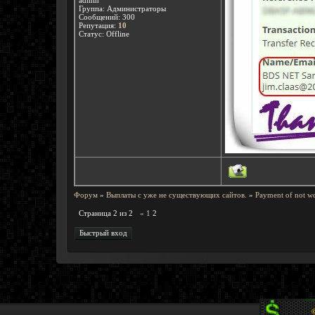
admin
Группа: Администраторы
Сообщений:
300
Репутация:
10
Статус:
Offline
Форум
»
Выплаты с уже не существующих сайтов.
»
Payment of not wo
Страница
2
из
2
«
1
2