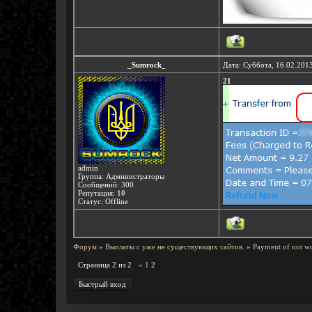
_Sumrock_
Дата: Суббота, 16.02.201
21
admin
Группа: Администраторы
Сообщений:
300
Репутация:
10
Статус:
Offline
Форум
»
Выплаты с уже не существующих сайтов.
»
Payment of not wo
Страница
2
из
2
«
1
2