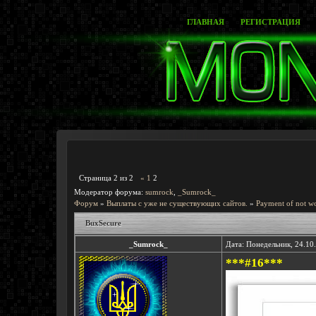
ГЛАВНАЯ
РЕГИСТРАЦИЯ
Страница
2
из
2
«
1
2
Модератор форума:
sumrock
,
_Sumrock_
Форум
»
Выплаты с уже не существующих сайтов.
»
Payment of not wo
BuxSecure
_Sumrock_
Дата: Понедельник, 24.10
***#16***