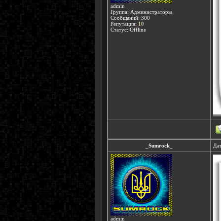
admin
Группа: Администраторы
Сообщений:
300
Репутация:
10
Статус:
Offline
_Sumrock_
Дат
admin