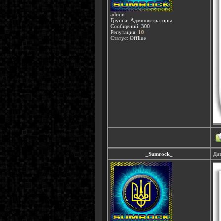
admin
Группа: Администраторы
Сообщений:
300
Репутация:
10
Статус:
Offline
_Sumrock_
Дат