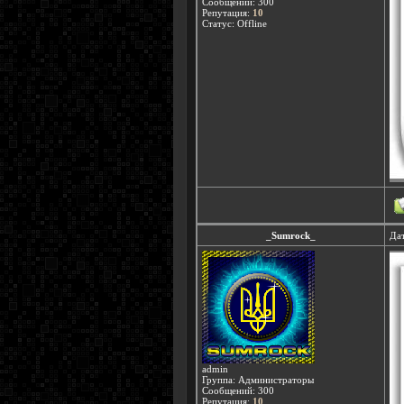
Сообщений:
300
Репутация:
10
Статус:
Offline
_Sumrock_
Дат
admin
Группа: Администраторы
Сообщений:
300
Репутация:
10