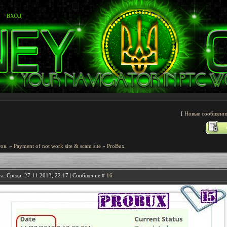
ВХОД
[
Новые сообщени
ов.
»
Payment of not work site & scam site
»
ProBux
а: Среда, 27.11.2013, 22:17 | Сообщение #
16