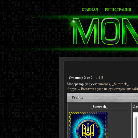
ГЛАВНАЯ
РЕГИСТРАЦИЯ
Страница
2
из
2
«
1
2
Модератор форума:
sumrock
,
_Sumrock_
Форум
»
Выплаты с уже не существующих сайт
ProBux
_Sumrock_
Дат