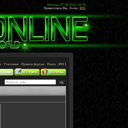
Пятница, 07.08.2026, 10:38
Приветствую Вас
,
Гость
|
RSS
я
·
Участники
·
Правила форума
·
Поиск
·
RSS
]