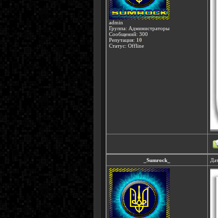
admin
Группа: Администраторы
Сообщений:
300
Репутация:
10
Статус:
Offline
_Sumrock_
Дат