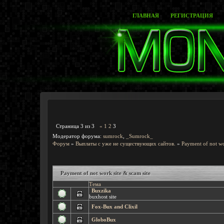
ГЛАВНАЯ
РЕГИСТРАЦИЯ
Страница
3
из
3
«
1
2
3
Модератор форума:
sumrock
,
_Sumrock_
Форум
»
Выплаты с уже не существующих сайтов.
»
Payment of not wo
Payment of not work site & scam site
Тема
Buxzika
buxhost site
Fox-Bux and Clixil
GloboBux