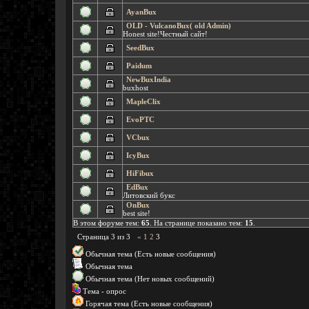
AyanBux
OLD - VulcanoBux( old Admin)
Honest site!Честный сайт!
SeedBux
Paidum
NewBuxIndia
buxhost
MapleClix
EvoPTC
VCbux
IcyBux
HiFibux
EdBux
Литовский букс
OnBux
best site!
В этом форуме тем:
65
. На странице показано тем:
15
.
Страница
3
из
3
«
1
2
3
Обычная тема (Есть новые сообщения)
Обычная тема
Обычная тема (Нет новых сообщений)
Тема - опрос
Горячая тема (Есть новые сообщения)