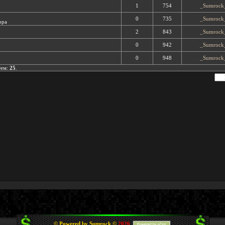
1
754
_Sumrock
0
735
_Sumrock
ора
2
843
_Sumrock
0
942
_Sumrock
0
948
_Sumrock
тем:
25
.
© Powered by Sumrock ©
2026