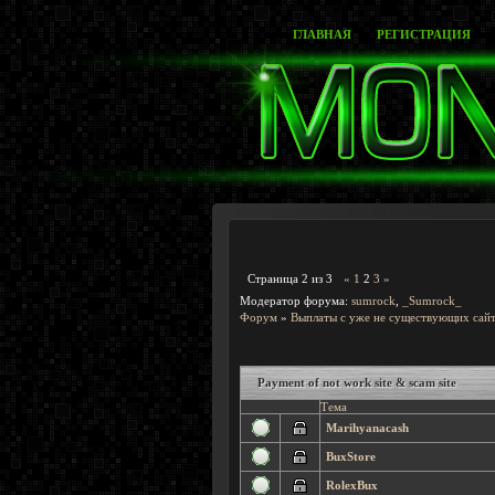
ГЛАВНАЯ
РЕГИСТРАЦИЯ
Страница
2
из
3
«
1
2
3
»
Модератор форума:
sumrock
,
_Sumrock_
Форум
»
Выплаты с уже не существующих сайт
Payment of not work site & scam site
Тема
Marihyanacash
BuxStore
RolexBux