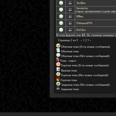
TeaBux
Incentria
старая, проверенная годами авр
IfBux
UltimatePTC
EzClicz
В этом форуме тем:
65
. На странице показано 
Страница
2
из
3
«
1
2
3
»
Обычная тема (Есть новые сообщения)
Обычная тема
Обычная тема (Нет новых сообщений)
Тема - опрос
Горячая тема (Есть новые сообщения)
Важная тема
Горячая тема (Нет новых сообщений)
Горячая тема
Закрытая тема (Нет новых сообщений)
Закрытая тема