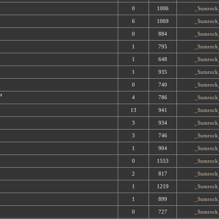
0
1006
_Sumrock
6
1069
_Sumrock
0
884
_Sumrock
1
795
_Sumrock
1
648
_Sumrock
1
935
_Sumrock
0
740
_Sumrock
n
4
786
_Sumrock
13
941
_Sumrock
3
934
_Sumrock
3
746
_Sumrock
1
904
_Sumrock
0
1553
_Sumrock
2
817
_Sumrock
1
1219
_Sumrock
1
899
_Sumrock
0
727
_Sumrock