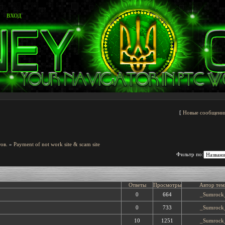
ВХОД
[
Новые сообщени
ов.
»
Payment of not work site & scam site
Фильтр по:
Ответы
Просмотры
Автор тем
0
664
_Sumrock
0
733
_Sumrock
10
1251
_Sumrock