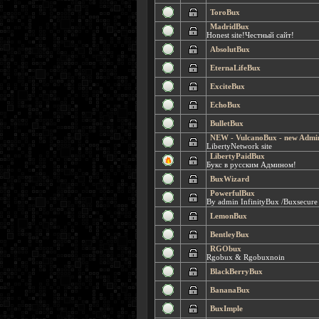
ToroBux
MadridBux
Honest site!Честный сайт!
AbsolutBux
EternaLifeBux
ExciteBux
EchoBux
BulletBux
NEW - VulcanoBux - new Admi
LibertyNetwork site
LibertyPaidBux
Букс в русским Админом!
BuxWizard
PowerfulBux
By admin InfinityBux /Buxsecure
LemonBux
BentleyBux
RGObux
Rgobux & Rgobuxnoin
BlackBerryBux
BananaBux
BuxImple