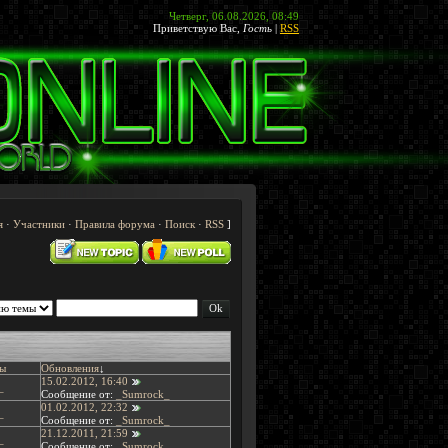
Четверг, 06.08.2026, 08:49
Приветствую Вас
,
Гость
|
RSS
я
·
Участники
·
Правила форума
·
Поиск
·
RSS
]
ы
Обновления
↓
15.02.2012, 16:40
_
Сообщение от:
_Sumrock_
01.02.2012, 22:32
_
Сообщение от:
_Sumrock_
21.12.2011, 21:59
_
Сообщение от:
_Sumrock_