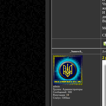
Чт
жи
И 
дн
Вы
Мо
С
_Sumrock_
Дат
2
admin
Группа: Администраторы
Сообщений:
300
Репутация:
10
Статус:
Offline