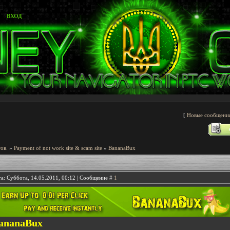
ВХОД
[
Новые сообщени
ов.
»
Payment of not work site & scam site
»
BananaBux
а: Суббота, 14.05.2011, 00:12 | Сообщение #
1
ananaBux