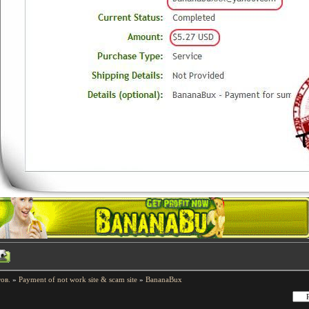
ов.
»
Payment of not work site & scam site
»
BananaBux