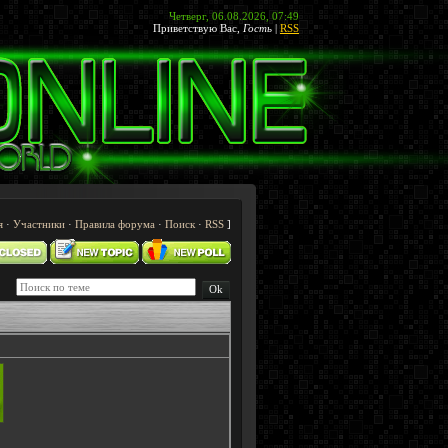
Четверг, 06.08.2026, 07:49
Приветствую Вас
,
Гость
|
RSS
я
·
Участники
·
Правила форума
·
Поиск
·
RSS
]