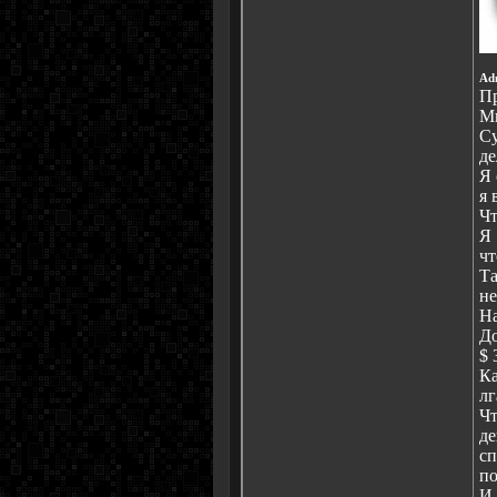
Ad
Пр
Мн
Су
де
Я 
я 
Чт
Я 
чт
Та
не
На
До
$ 
Ка
лг
Чт
де
сп
по
И 