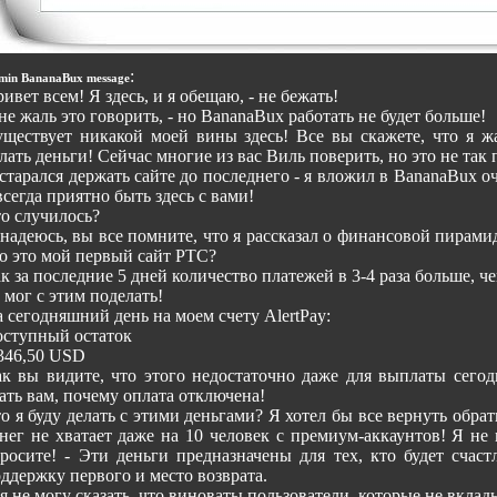
:
min BananaBux message
ивет всем! Я здесь, и я обещаю, - не бежать!
е жаль это говорить, - но BananaBux работать не будет больше!
ществует никакой моей вины здесь! Все вы скажете, что я ж
лать деньги! Сейчас многие из вас Виль поверить, но это не так 
старался держать сайте до последнего - я вложил в BananaBux о
всегда приятно быть здесь с вами!
о случилось?
надеюсь, вы все помните, что я рассказал о финансовой пирами
о это мой первый сайт PTC?
к за последние 5 дней количество платежей в 3-4 раза больше, ч
 мог с этим поделать!
 сегодняшний день на моем счету AlertPay:
ступный остаток
346,50 USD
к вы видите, что этого недостаточно даже для выплаты сегод
ать вам, почему оплата отключена!
о я буду делать с этими деньгами? Я хотел бы все вернуть обрат
нег не хватает даже на 10 человек с премиум-аккаунтов! Я не 
росите! - Эти деньги предназначены для тех, кто будет счас
ддержку первого и место возврата.
я не могу сказать, что виноваты пользователи, которые не вкла