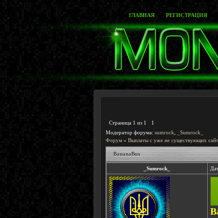
ГЛАВНАЯ
РЕГИСТРАЦИЯ
Страница
1
из
1
1
Модератор форума:
sumrock
,
_Sumrock_
Форум
»
Выплаты с уже не существующих сайт
BananaBux
_Sumrock_
Дат
B