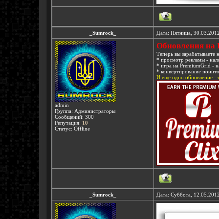
_Sumrock_
Дата: Пятница, 30.03.201
Обновления на 
Теперь вы зарабатываете н
* просмотр рекламы - на
* игра на PremiumGrid - 
* конвертирование поинто
И еще одно обновление - 
admin
Группа: Администраторы
Сообщений:
300
Репутация:
10
Статус:
Offline
_Sumrock_
Дата: Суббота, 12.05.201