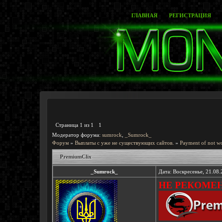
ГЛАВНАЯ
РЕГИСТРАЦИЯ
Страница
1
из
1
1
Модератор форума:
sumrock
,
_Sumrock_
Форум
»
Выплаты с уже не существующих сайтов.
»
Payment of not wo
PremiumClix
_Sumrock_
Дата: Воскресенье, 21.08
НЕ РЕКОМЕНД