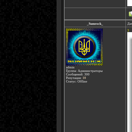
_Sumrock_
Дат
3
admin
Группа: Администраторы
Сообщений:
300
Репутация:
10
Статус:
Offline