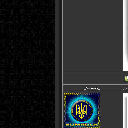
_Sumrock_
Дат