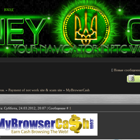
ВХОД
[
Новые сообщени
ов.
»
Payment of not work site & scam site
»
MyBrowserCash
а: Суббота, 24.03.2012, 20:07 | Сообщение #
1
*