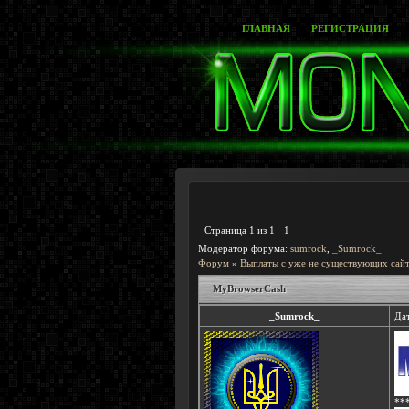
ГЛАВНАЯ
РЕГИСТРАЦИЯ
Страница
1
из
1
1
Модератор форума:
sumrock
,
_Sumrock_
Форум
»
Выплаты с уже не существующих сайт
MyBrowserCash
_Sumrock_
Дат
**