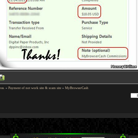
ов.
»
Payment of not work site & scam site
»
MyBrowserCash