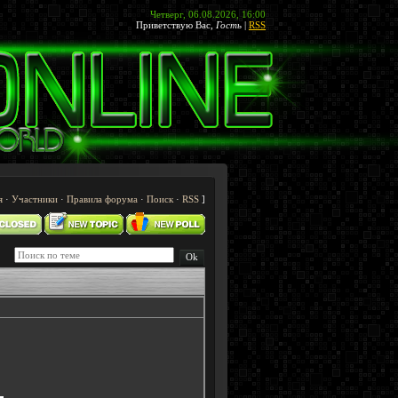
Четверг, 06.08.2026, 16:00
Приветствую Вас
,
Гость
|
RSS
я
·
Участники
·
Правила форума
·
Поиск
·
RSS
]