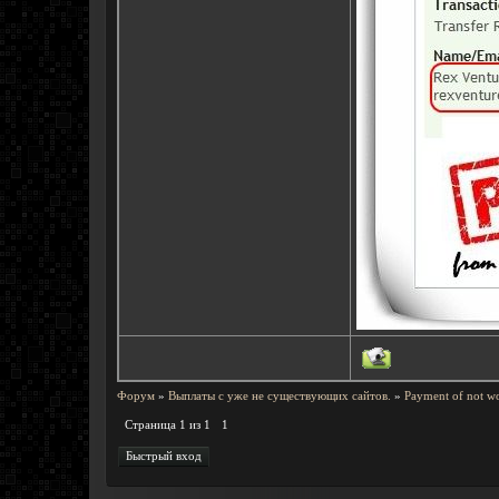
Форум
»
Выплаты с уже не существующих сайтов.
»
Payment of not wo
Страница
1
из
1
1