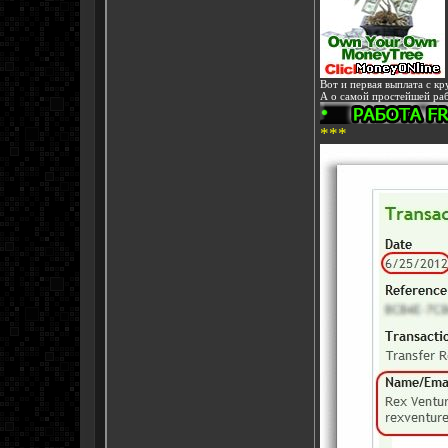
Вот и первая выплата с к
А о самой простейшей рабо
***