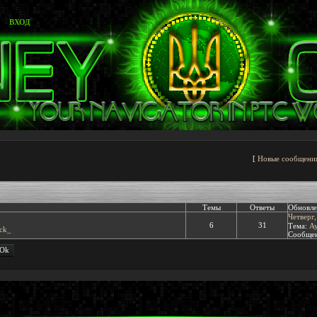
ВХОД
[
Новые сообщени
Темы
Ответы
Обновле
Четверг,
6
31
Тема:
A
ck_
Сообщен