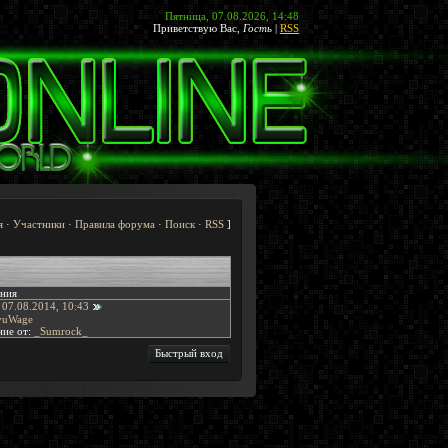
Пятница, 07.08.2026, 14:48
Приветствую Вас
,
Гость
|
RSS
я
·
Участники
·
Правила форума
·
Поиск
·
RSS
]
ния
 07.08.2014, 10:43
yuWage
ие от:
_Sumrock_