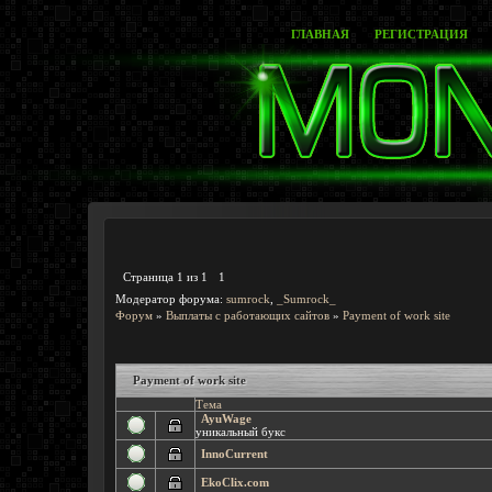
ГЛАВНАЯ
РЕГИСТРАЦИЯ
Страница
1
из
1
1
Модератор форума:
sumrock
,
_Sumrock_
Форум
»
Выплаты с работающих сайтов
»
Payment of work site
Payment of work site
Тема
AyuWage
уникальный букс
InnoCurrent
EkoClix.com