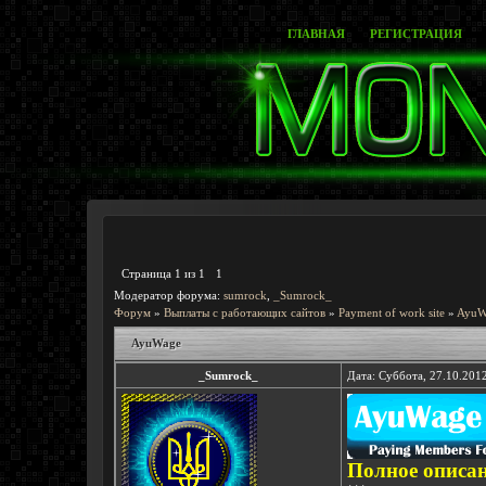
ГЛАВНАЯ
РЕГИСТРАЦИЯ
Страница
1
из
1
1
Модератор форума:
sumrock
,
_Sumrock_
Форум
»
Выплаты с работающих сайтов
»
Payment of work site
»
AyuW
AyuWage
_Sumrock_
Дата: Суббота, 27.10.201
Полное описан