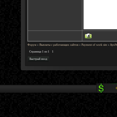
Форум
»
Выплаты с работающих сайтов
»
Payment of work site
»
AyuW
Страница
1
из
1
1