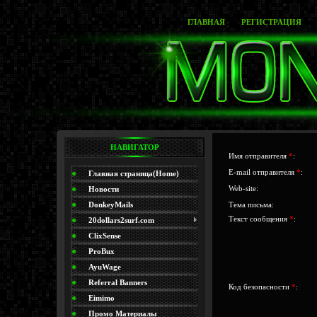
ГЛАВНАЯ
РЕГИСТРАЦИЯ
НАВИГАТОР
Имя отправителя
*
:
E-mail отправителя
*
:
Главная страница(Home)
Web-site:
Новости
DonkeyMails
Тема письма:
Текст сообщения
*
:
20dollars2surf.com
ClixSense
ProBux
AyuWage
Referral Banners
Код безопасности
*
:
Eimimo
Промо Материалы