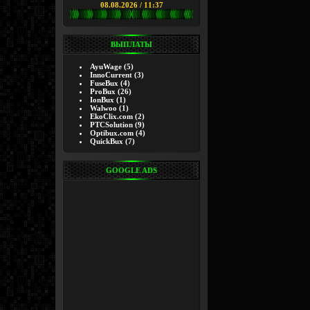
08.08.2026 / 11:37
ВЫПЛАТЫ
AyuWage
(5)
InnoCurrent
(3)
FuseBux
(4)
ProBux
(26)
IonBux
(1)
Walwoo
(1)
EkoClix.com
(2)
PTCSolution
(9)
Optibux.com
(4)
QuickBux
(7)
GOOGLE ADS