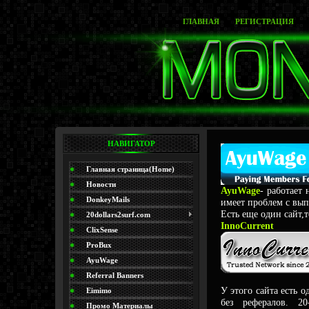
ГЛАВНАЯ
РЕГИСТРАЦИЯ
НАВИГАТОР
Главная страница(Home)
Новости
AyuWage
- работает
DonkeyMails
имеет проблем с вып
Есть еще один сайт,
20dollars2surf.com
InnoCurrent
ClixSense
ProBux
AyuWage
Referral Banners
У этого сайта есть 
Eimimo
без рефералов. 2
Промо Материалы