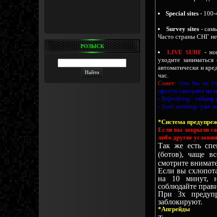
Special sites
- 100
Survey sites
- сам
Часто страны СНГ не
РОЗЫСК
LIVE SURF
- но
уходите заниматься
автоматически и кре
час.
Совет:
что бы не сч
просто смотрите на н
-
Refreshing
: таймер
-
Start earning
: уже 
*Система предупреж
Если вы закрыли са
либо другие условия
Так же есть спе
(ботов), чаще вс
смотрите внимат
Если вы схлопот
на 10 минут, н
соблюдайте прави
При 3х предупр
заблокируют.
*Апгрейды