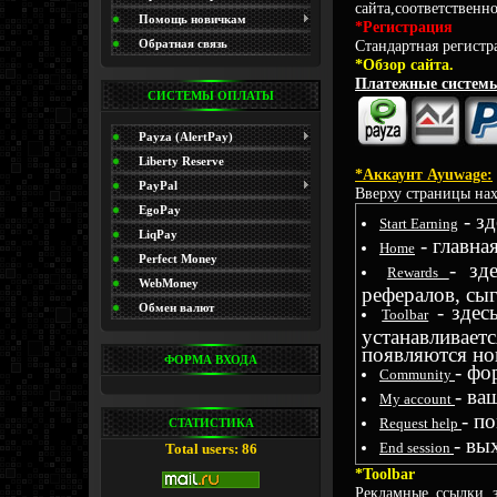
сайта,соответственн
(Promo)
Помощь новичкам
*Регистрация
Обратная связь
Стандартная регистр
*Обзор сайта.
Платежные систем
СИСТЕМЫ ОПЛАТЫ
Payza (AlertPay)
Liberty Reserve
*Аккаунт Ayuwage:
PayPal
Вверху страницы нах
EgoPay
- з
Start Earning
LiqPay
- главна
Home
Perfect Money
- зд
Rewards
WebMoney
рефералов, сыг
Обмен валют
- здес
Toolbar
устанавливае
появляются но
ФОРМА ВХОДА
- фо
Community
- ва
My account
- п
Request help
СТАТИСТИКА
- вы
End session
Total users: 86
*Toolbar
Рекламные ссылки з