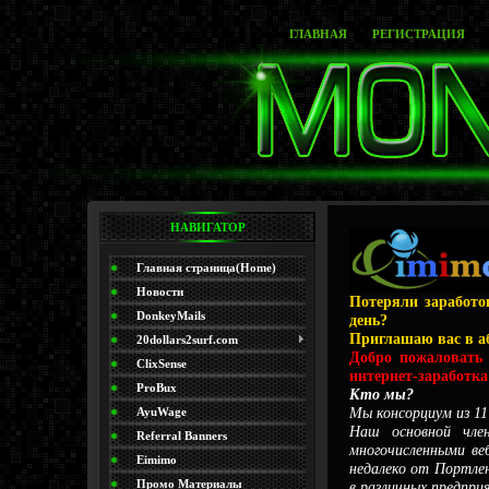
ГЛАВНАЯ
РЕГИСТРАЦИЯ
НАВИГАТОР
Главная страница(Home)
Новости
Потеряли заработо
DonkeyMails
день?
Приглашаю вас в а
20dollars2surf.com
Добро пожаловать
ClixSense
интернет-заработка
ProBux
Кто мы?
Мы консорциум из 11 
AyuWage
Наш основной член
Referral Banners
многочисленными ве
Eimimo
недалеко от Портле
Промо Материалы
в различных предпри