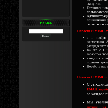
аккаунты.
Готовится нов
пользователей
Администраци
привлечения 
РОЗЫСК
сервер и таки
Новости EIMIMO от
с 1 ноября 
ежемесячно 
распределяет 
так же с 1 н
заработка сво
вводится нов
полному архи
Норабота над 
Новости EIMIMO от
С сегодняш
EMAIL зараб
за каждое п
Мы увели
группы на