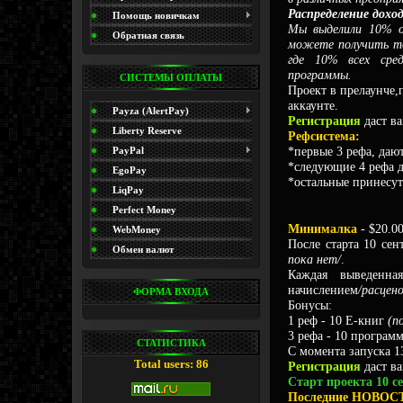
Распределение дохо
(Promo)
Помощь новичкам
Мы выделили 10% от
Обратная связь
можете получить то
где 10% всех сре
программы.
СИСТЕМЫ ОПЛАТЫ
Проект в прелаунче
аккаунте.
Payza (AlertPay)
Регистрация
даст ва
Liberty Reserve
Рефсистема:
*первые 3 рефа, дают
PayPal
*следующие 4 рефа д
EgoPay
*остальные принесут
LiqPay
Perfect Money
Минималка
- $20.
WebMoney
После старта 10 сен
Обмен валют
пока нет/
.
Каждая выведенн
начислением
/расцен
ФОРМА ВХОДА
Бонусы:
1 реф - 10 Е-книг
(п
3 рефа - 10 програм
СТАТИСТИКА
С момента запуска 13
Total users: 86
Регистрация
даст ва
Старт проекта 10 с
Последние НОВОС