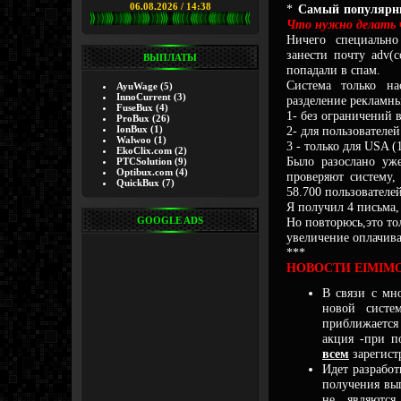
06.08.2026 / 14:38
*
Самый популярный
Что нужно делать 
Ничего специально
занести почту adv(
ВЫПЛАТЫ
попадали в спам.
Система только на
AyuWage
(5)
InnoCurrent
(3)
разделение рекламны
FuseBux
(4)
1- без ограничений в
ProBux
(26)
IonBux
(1)
2- для пользователе
Walwoo
(1)
3 - только для USA (
EkoClix.com
(2)
Было разослано уже
PTCSolution
(9)
Optibux.com
(4)
проверяют систему,
QuickBux
(7)
58.700 пользователей
Я получил 4 письма, 
GOOGLE ADS
Но повторюсь,это то
увеличение оплачива
***
НОВОСТИ EIMIMO о
В связи с мн
новой систем
приближается 
акция -при п
всем
зарегист
Идет разработ
получения вып
не являются