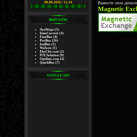
Вывести свои деньг
08.08.2026 / 21:14
Magnetic Exc
ВЫПЛАТЫ
AyuWage
(5)
InnoCurrent
(3)
FuseBux
(4)
ProBux
(26)
IonBux
(1)
Walwoo
(1)
EkoClix.com
(2)
PTCSolution
(9)
Optibux.com
(4)
QuickBux
(7)
GOOGLE ADS