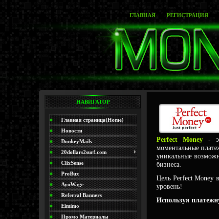
ГЛАВНАЯ
РЕГИСТРАЦИЯ
НАВИГАТОР
Главная страница(Home)
Новости
Perfect Money
- эт
DonkeyMails
моментальные плате
20dollars2surf.com
уникальные возможн
ClixSense
бизнеса.
ProBux
Цель Perfect Money
AyuWage
уровень!
Referral Banners
Используя платежну
Eimimo
Промо Материалы