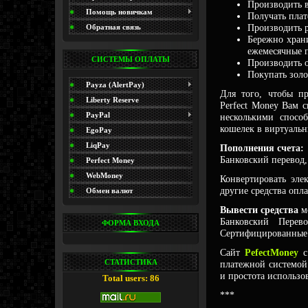
Производить 
(Promo)
Помощь новичкам
Получать плат
Производить р
Обратная связь
Бережно храни
ежемесячные п
СИСТЕМЫ ОПЛАТЫ
Производить о
Покупать золо
Payza (AlertPay)
Для того, чтобы п
Liberty Reserve
Perfect Money Вам с
PayPal
несколькими спосо
кошелек в виртуальн
EgoPay
LiqPay
Пополнения счета:
Банковский перевод
Perfect Money
WebMoney
Конвертировать эле
другие средства опла
Обмен валют
Вывести средства
м
Банковский Перево
ФОРМА ВХОДА
Сертифицированные
Сайт
PefectMoney
с
СТАТИСТИКА
платежной системой 
и простота использо
Total users: 86
***