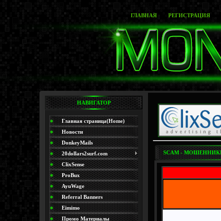
ГЛАВНАЯ
РЕГИСТРАЦИЯ
НАВИГАТОР
Главная страница(Home)
Новости
DonkeyMails
SCAM - МОШЕННИК
20dollars2surf.com
ClixSense
ProBux
AyuWage
Referral Banners
Eimimo
Промо Материалы