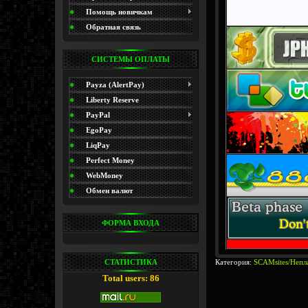
(Promo)
Помощь новичкам
Обратная связь
СИСТЕМЫ ОПЛАТЫ
Payza (AlertPay)
Liberty Reserve
PayPal
EgoPay
LiqPay
Perfect Money
WebMoney
Обмен валют
ФОРМА ВХОДА
СТАТИСТИКА
Категория:
SCAMsites/Непл
Total users: 86