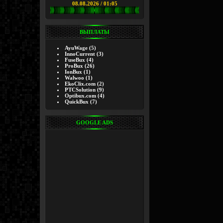
08.08.2026 / 01:05
ВЫПЛАТЫ
AyuWage
(5)
InnoCurrent
(3)
FuseBux
(4)
ProBux
(26)
IonBux
(1)
Walwoo
(1)
EkoClix.com
(2)
PTCSolution
(9)
Optibux.com
(4)
QuickBux
(7)
GOOGLE ADS