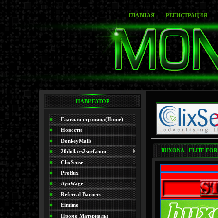
ГЛАВНАЯ
РЕГИСТРАЦИЯ
НАВИГАТОР
Главная страница(Home)
Новости
DonkeyMails
BUXONA - ELITE FOR
20dollars2surf.com
ClixSense
ProBux
AyuWage
Referral Banners
Eimimo
Промо Материалы