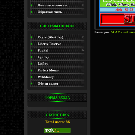
(Promo)
Помощь новичкам
click - $0.02
Обратная связь
СИСТЕМЫ ОПЛАТЫ
Категория:
SCAMsites/Непл
Payza (AlertPay)
Liberty Reserve
PayPal
EgoPay
LiqPay
Perfect Money
WebMoney
Обмен валют
ФОРМА ВХОДА
СТАТИСТИКА
Total users: 86