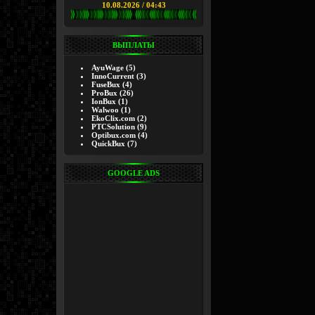
10.08.2026 / 04:43
ВЫПЛАТЫ
AyuWage
(5)
InnoCurrent
(3)
FuseBux
(4)
ProBux
(26)
IonBux
(1)
Walwoo
(1)
EkoClix.com
(2)
PTCSolution
(9)
Optibux.com
(4)
QuickBux
(7)
GOOGLE ADS