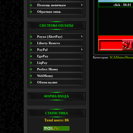
click - $0.01
(Promo)
Помощь новичкам
Обратная связь
СИСТЕМЫ ОПЛАТЫ
Payza (AlertPay)
Liberty Reserve
PayPal
EgoPay
Категория:
SCAMsites/Непл
LiqPay
Perfect Money
WebMoney
Обмен валют
ФОРМА ВХОДА
СТАТИСТИКА
Total users: 86