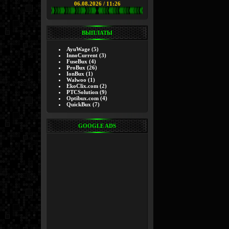
06.08.2026 / 11:26
ВЫПЛАТЫ
AyuWage
(5)
InnoCurrent
(3)
FuseBux
(4)
ProBux
(26)
IonBux
(1)
Walwoo
(1)
EkoClix.com
(2)
PTCSolution
(9)
Optibux.com
(4)
QuickBux
(7)
GOOGLE ADS