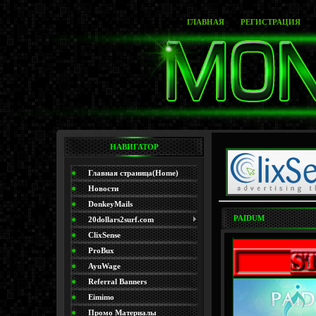
ГЛАВНАЯ
РЕГИСТРАЦИЯ
НАВИГАТОР
Главная страница(Home)
Новости
DonkeyMails
PAIDUM
20dollars2surf.com
ClixSense
ProBux
AyuWage
Referral Banners
Eimimo
Промо Материалы