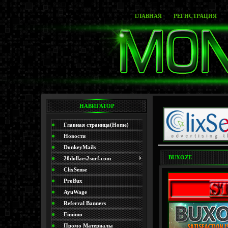
ГЛАВНАЯ
РЕГИСТРАЦИЯ
НАВИГАТОР
Главная страница(Home)
Новости
DonkeyMails
BUXOZE
20dollars2surf.com
ClixSense
ProBux
AyuWage
Referral Banners
Eimimo
Промо Материалы