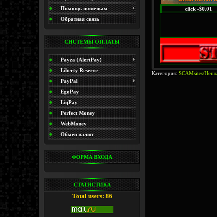
(Promo)
Помощь новичкам
click -$0.01
Обратная связь
СИСТЕМЫ ОПЛАТЫ
Payza (AlertPay)
Liberty Reserve
Категория:
SCAMsites/Непл
PayPal
EgoPay
LiqPay
Perfect Money
WebMoney
Обмен валют
ФОРМА ВХОДА
СТАТИСТИКА
Total users: 86