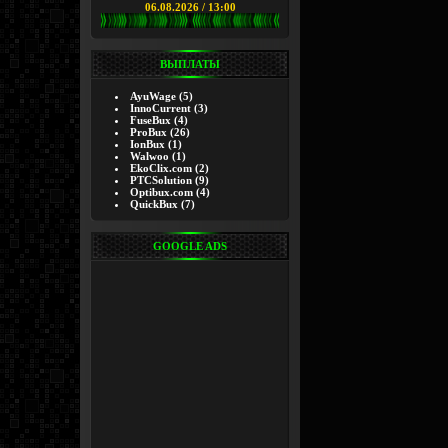
06.08.2026 / 13:00
ВЫПЛАТЫ
AyuWage
(5)
InnoCurrent
(3)
FuseBux
(4)
ProBux
(26)
IonBux
(1)
Walwoo
(1)
EkoClix.com
(2)
PTCSolution
(9)
Optibux.com
(4)
QuickBux
(7)
GOOGLE ADS