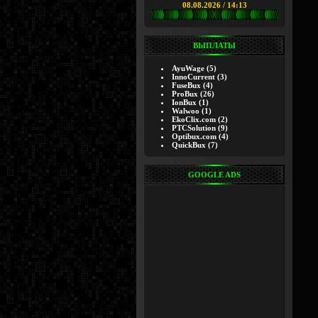
08.08.2026 / 14:13
ВЫПЛАТЫ
AyuWage
(5)
InnoCurrent
(3)
FuseBux
(4)
ProBux
(26)
IonBux
(1)
Walwoo
(1)
EkoClix.com
(2)
PTCSolution
(9)
Optibux.com
(4)
QuickBux
(7)
GOOGLE ADS