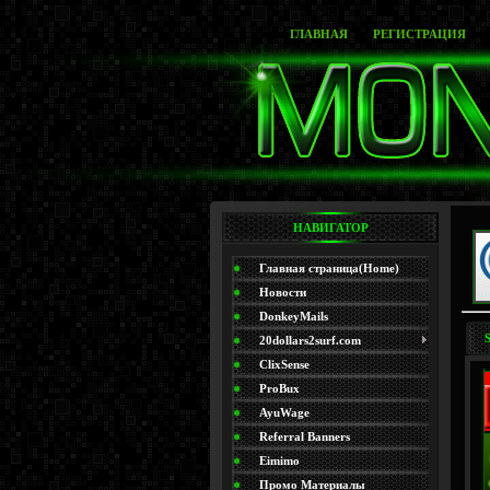
ГЛАВНАЯ
РЕГИСТРАЦИЯ
НАВИГАТОР
Главная страница(Home)
Новости
DonkeyMails
20dollars2surf.com
ClixSense
ProBux
AyuWage
Referral Banners
Eimimo
Промо Материалы