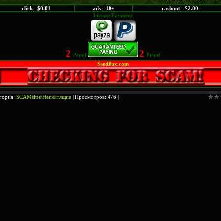
click - $0.01
ads - 10+
cashout - $2.00
Instant Payment
2
2
Proof
Proof
SeedBux.com
гория:
SCAMsites/Неплатящие
| Просмотров: 476 |