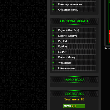
(Promo)
Помощь новичкам
Обратная связь
СИСТЕМЫ ОПЛАТЫ
Payza (AlertPay)
Liberty Reserve
PayPal
EgoPay
Кате
LiqPay
Perfect Money
WebMoney
Обмен валют
ФОРМА ВХОДА
СТАТИСТИКА
Total users: 86