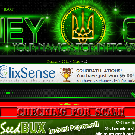
ВХОД
Главная
»
2011
»
Март
»
12
SEEDBUX
SeedBux.com