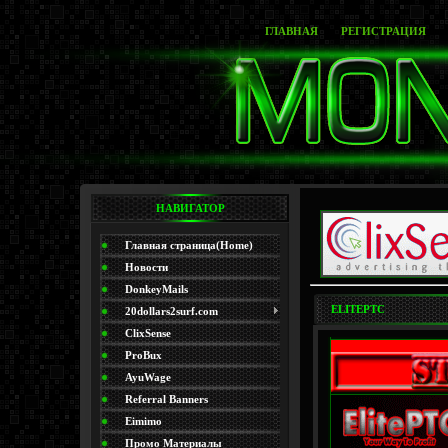
ГЛАВНАЯ
РЕГИСТРАЦИЯ
НАВИГАТОР
Главная страница(Home)
Новости
DonkeyMails
ELITEPTC
20dollars2surf.com
ClixSense
ProBux
AyuWage
Referral Banners
Eimimo
Промо Материалы