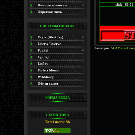
click - $0.01
(Promo)
Помощь новичкам
Обратная связь
СИСТЕМЫ ОПЛАТЫ
Payza (AlertPay)
Liberty Reserve
Категория:
SCAMsites/Непл
PayPal
EgoPay
LiqPay
Perfect Money
WebMoney
Обмен валют
ФОРМА ВХОДА
СТАТИСТИКА
Total users: 86