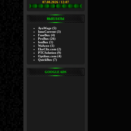
07.08.2026 / 12:07
ВЫПЛАТЫ
AyuWage
(5)
InnoCurrent
(3)
FuseBux
(4)
ProBux
(26)
IonBux
(1)
Walwoo
(1)
EkoClix.com
(2)
PTCSolution
(9)
Optibux.com
(4)
QuickBux
(7)
GOOGLE ADS