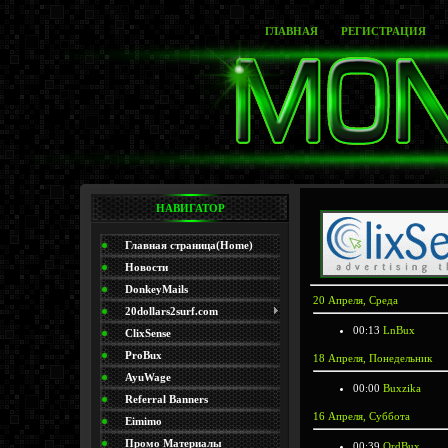
ГЛАВНАЯ
РЕГИСТРАЦИЯ
НАВИГАТОР
Главная страница(Home)
Новости
DonkeyMails
20 Апреля, Среда
20dollars2surf.com
00:13
LnBux
ClixSense
ProBux
18 Апреля, Понедельник
AyuWage
00:00
Buxzika
Referral Banners
16 Апреля, Суббота
Eimimo
Промо Материалы
00:39
OrdBux