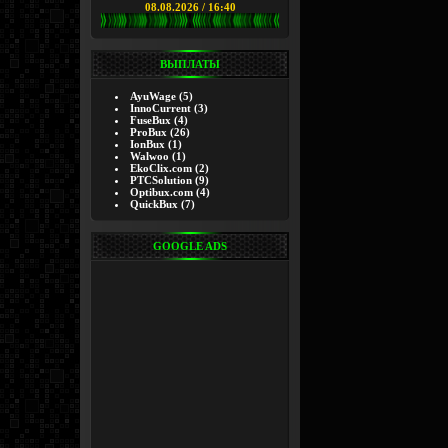
08.08.2026 / 16:40
ВЫПЛАТЫ
AyuWage
(5)
InnoCurrent
(3)
FuseBux
(4)
ProBux
(26)
IonBux
(1)
Walwoo
(1)
EkoClix.com
(2)
PTCSolution
(9)
Optibux.com
(4)
QuickBux
(7)
GOOGLE ADS