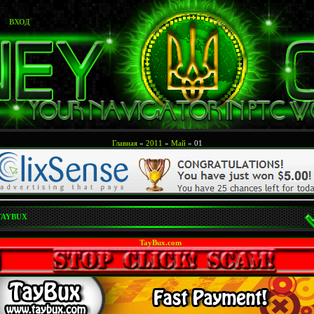
ВХОД
Главная
»
2011
»
Май
»
01
TAYBUX
TayBux.com