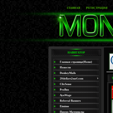
ГЛАВНАЯ
РЕГИСТРАЦИЯ
НАВИГАТОР
Главная страница(Home)
Новости
DonkeyMails
20dollars2surf.com
ClixSense
ProBux
AyuWage
Referral Banners
Eimimo
Промо Материалы