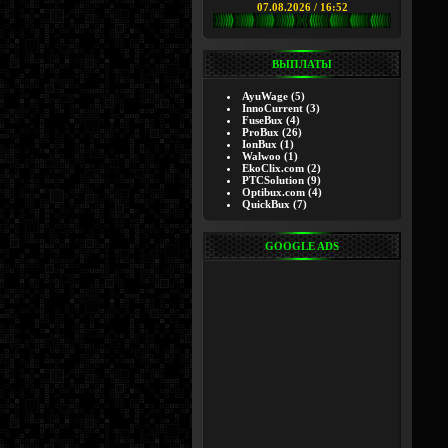
07.08.2026 / 16:52
ВЫПЛАТЫ
AyuWage
(5)
InnoCurrent
(3)
FuseBux
(4)
ProBux
(26)
IonBux
(1)
Walwoo
(1)
EkoClix.com
(2)
PTCSolution
(9)
Optibux.com
(4)
QuickBux
(7)
GOOGLE ADS