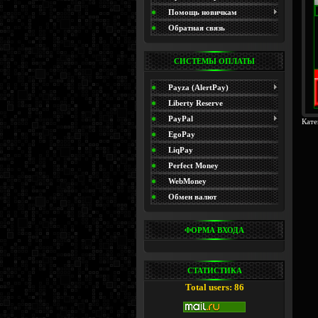
(Promo)
Помощь новичкам
Обратная связь
СИСТЕМЫ ОПЛАТЫ
Payza (AlertPay)
Liberty Reserve
PayPal
Кате
EgoPay
LiqPay
Perfect Money
WebMoney
Обмен валют
ФОРМА ВХОДА
СТАТИСТИКА
Total users: 86