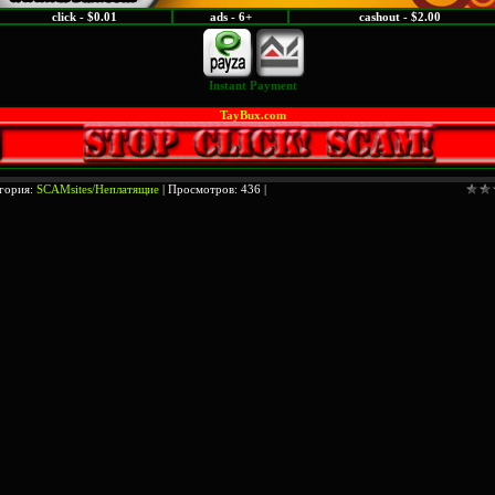
click - $0.01
ads - 6+
cashout - $2.00
Instant Payment
TayBux.com
гория:
SCAMsites/Неплатящие
| Просмотров: 436 |