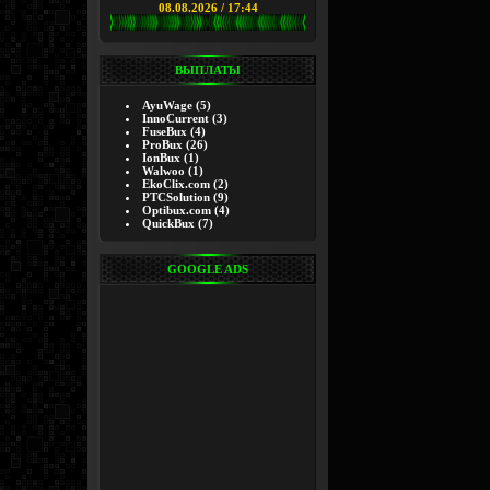
08.08.2026 / 17:44
ВЫПЛАТЫ
AyuWage
(5)
InnoCurrent
(3)
FuseBux
(4)
ProBux
(26)
IonBux
(1)
Walwoo
(1)
EkoClix.com
(2)
PTCSolution
(9)
Optibux.com
(4)
QuickBux
(7)
GOOGLE ADS