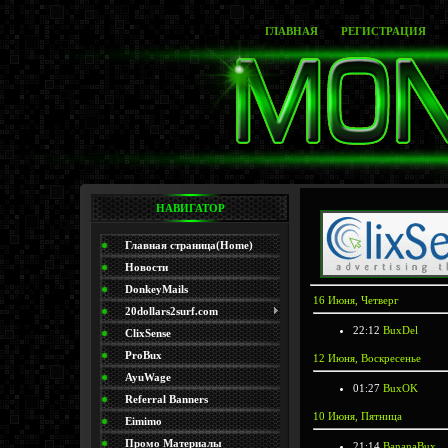
ГЛАВНАЯ
РЕГИСТРАЦИЯ
НАВИГАТОР
Главная страница(Home)
Новости
DonkeyMails
16 Июня, Четверг
20dollars2surf.com
22:12
BuxDel
ClixSense
ProBux
12 Июня, Воскресенье
AyuWage
01:27
BuxOK
Referral Banners
10 Июня, Пятница
Eimimo
Промо Материалы
21:14
BananaBux