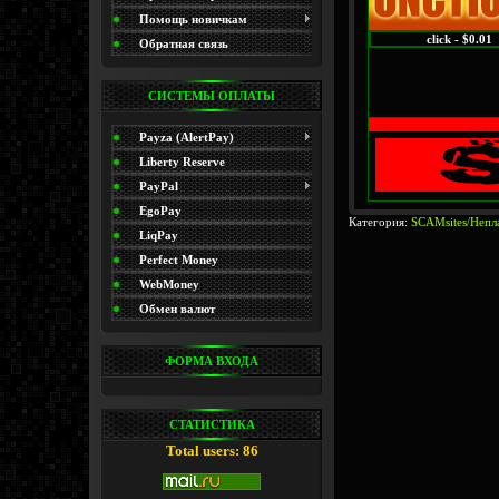
(Promo)
Помощь новичкам
click - $0.01
Обратная связь
СИСТЕМЫ ОПЛАТЫ
Payza (AlertPay)
Liberty Reserve
PayPal
EgoPay
Категория:
SCAMsites/Непл
LiqPay
Perfect Money
WebMoney
Обмен валют
ФОРМА ВХОДА
СТАТИСТИКА
Total users: 86