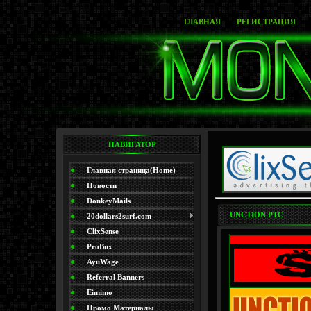
ГЛАВНАЯ
РЕГИСТРАЦИЯ
НАВИГАТОР
Главная страница(Home)
Новости
DonkeyMails
UNCTION PTC
20dollars2surf.com
ClixSense
ProBux
AyuWage
Referral Banners
Eimimo
Промо Материалы