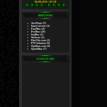
06.08.2026 / 05:58
ВЫПЛАТЫ
AyuWage
(5)
InnoCurrent
(3)
FuseBux
(4)
ProBux
(26)
IonBux
(1)
Walwoo
(1)
EkoClix.com
(2)
PTCSolution
(9)
Optibux.com
(4)
QuickBux
(7)
GOOGLE ADS