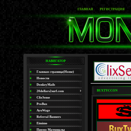
ГЛАВНАЯ
РЕГИСТРАЦИЯ
НАВИГАТОР
Главная страница(Home)
Новости
DonkeyMails
BUXTYCCON
20dollars2surf.com
ClixSense
ProBux
AyuWage
Referral Banners
Eimimo
Промо Материалы