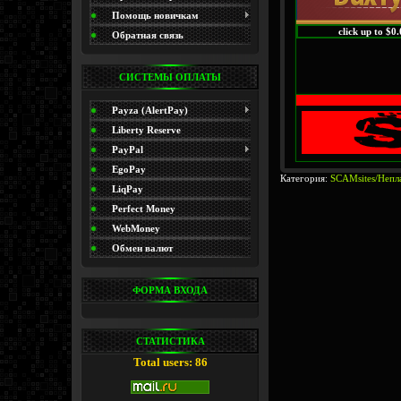
(Promo)
Помощь новичкам
click up to $0
Обратная связь
СИСТЕМЫ ОПЛАТЫ
Payza (AlertPay)
Liberty Reserve
PayPal
EgoPay
Категория:
SCAMsites/Непл
LiqPay
Perfect Money
WebMoney
Обмен валют
ФОРМА ВХОДА
СТАТИСТИКА
Total users: 86