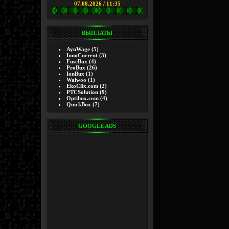
07.08.2026 / 11:35
ВЫПЛАТЫ
AyuWage
(5)
InnoCurrent
(3)
FuseBux
(4)
ProBux
(26)
IonBux
(1)
Walwoo
(1)
EkoClix.com
(2)
PTCSolution
(9)
Optibux.com
(4)
QuickBux
(7)
GOOGLE ADS