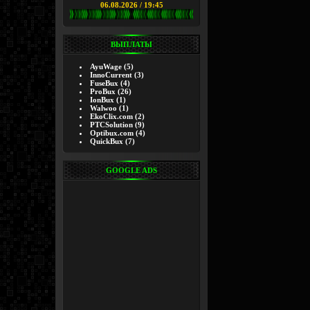
06.08.2026 / 19:45
ВЫПЛАТЫ
AyuWage
(5)
InnoCurrent
(3)
FuseBux
(4)
ProBux
(26)
IonBux
(1)
Walwoo
(1)
EkoClix.com
(2)
PTCSolution
(9)
Optibux.com
(4)
QuickBux
(7)
GOOGLE ADS