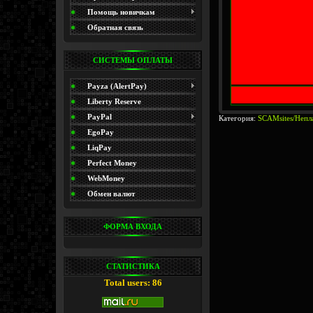
(Promo)
Помощь новичкам
Обратная связь
СИСТЕМЫ ОПЛАТЫ
Payza (AlertPay)
Liberty Reserve
PayPal
Категория:
SCAMsites/Непл
EgoPay
LiqPay
Perfect Money
WebMoney
Обмен валют
ФОРМА ВХОДА
СТАТИСТИКА
Total users: 86