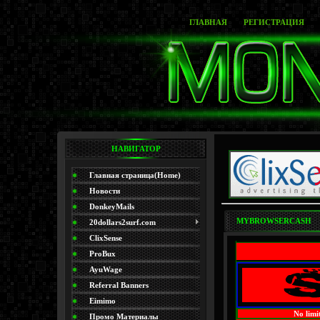
ГЛАВНАЯ
РЕГИСТРАЦИЯ
НАВИГАТОР
Главная страница(Home)
Новости
DonkeyMails
MYBROWSERCASH
20dollars2surf.com
ClixSense
ProBux
AyuWage
Referral Banners
Eimimo
No limi
Промо Материалы