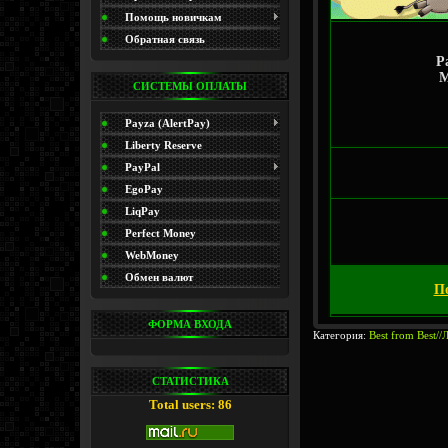
(Promo)
Помощь новичкам
Обратная связь
P
M
СИСТЕМЫ ОПЛАТЫ
Payza (AlertPay)
Liberty Reserve
PayPal
EgoPay
LiqPay
Perfect Money
WebMoney
Обмен валют
По
ФОРМА ВХОДА
Категория:
Best from Best/
СТАТИСТИКА
Total users: 86