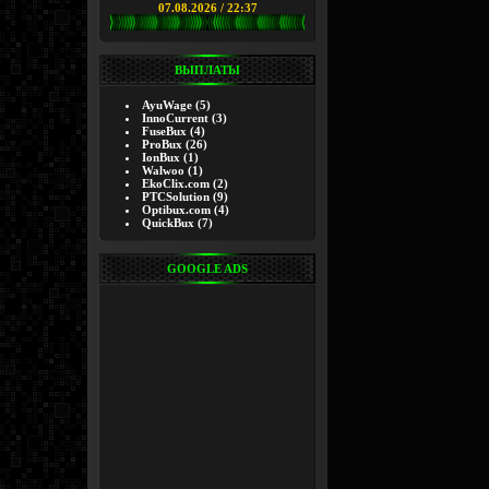
07.08.2026 / 22:37
ВЫПЛАТЫ
AyuWage
(5)
InnoCurrent
(3)
FuseBux
(4)
ProBux
(26)
IonBux
(1)
Walwoo
(1)
EkoClix.com
(2)
PTCSolution
(9)
Optibux.com
(4)
QuickBux
(7)
GOOGLE ADS