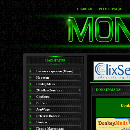
ГЛАВНАЯ
РЕГИСТРАЦИЯ
НАВИГАТОР
Главная страница(Home)
Новости
DonkeyMails
DONKEYMAILS
20dollars2surf.com
ClixSense
ProBux
Donke
AyuWage
Referral Banners
Eimimo
Промо Материалы