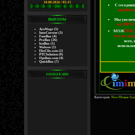
10.08.2026 / 05:15
С сегодняш
заработк
Мы увелич
ВЫПЛАТЫ
на 200%!
мож
AyuWage
(5)
РЕК
InnoCurrent
(3)
тот же пак
FuseBux
(4)
ProBux
(26)
всех,
IonBux
(1)
использов
Walwoo
(1)
EkoClix.com
(2)
PTCSolution
(9)
Optibux.com
(4)
QuickBux
(7)
GOOGLE ADS
Категория:
New//Новые бук