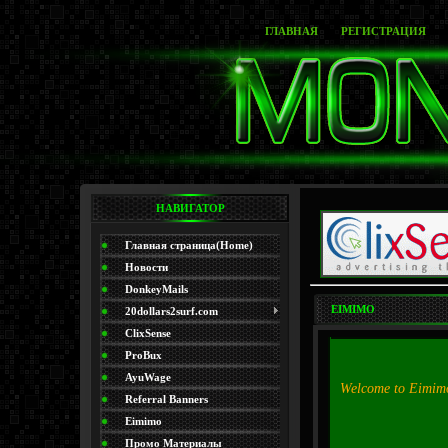
ГЛАВНАЯ
РЕГИСТРАЦИЯ
НАВИГАТОР
Главная страница(Home)
Новости
DonkeyMails
EIMIMO
20dollars2surf.com
ClixSense
ProBux
AyuWage
Welcome to Eimimo.
Referral Banners
Eimimo
Промо Материалы