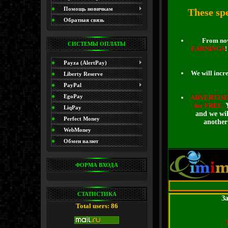
(Promo)
Помощь новичкам
These spe
Обратная связь
From now 
СИСТЕМЫ ОПЛАТЫ
EARNINGS
!
Payza (AlertPay)
We will incre
Liberty Reserve
PayPal
EgoPay
ADVERTIS
for FREE.
Y
LiqPay
and we wil
Perfect Money
another
WebMoney
Обмен валют
ФОРМА ВХОДА
СТАТИСТИКА
За
Total users: 86