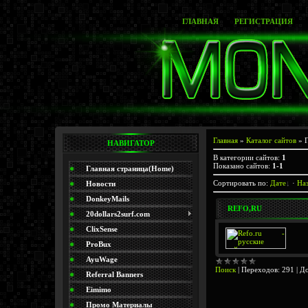
ГЛАВНАЯ
РЕГИСТРАЦИЯ
Главная
»
Каталог сайтов
» 
НАВИГАТОР
В категории сайтов
:
1
Показано сайтов
:
1-1
Главная страница(Home)
Сортировать по
:
Дате
·
На
Новости
DonkeyMails
REFO,RU
20dollars2surf.com
ClixSense
ProBux
AyuWage
Поиск
|
Переходов:
291
|
До
Referral Banners
Eimimo
Промо Материалы