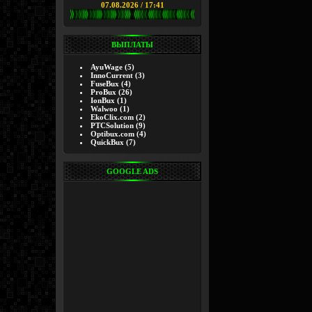
07.08.2026 / 17:41
ВЫПЛАТЫ
AyuWage
(5)
InnoCurrent
(3)
FuseBux
(4)
ProBux
(26)
IonBux
(1)
Walwoo
(1)
EkoClix.com
(2)
PTCSolution
(9)
Optibux.com
(4)
QuickBux
(7)
GOOGLE ADS