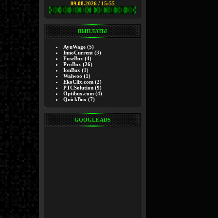
09.08.2026 / 15:55
ВЫПЛАТЫ
AyuWage
(5)
InnoCurrent
(3)
FuseBux
(4)
ProBux
(26)
IonBux
(1)
Walwoo
(1)
EkoClix.com
(2)
PTCSolution
(9)
Optibux.com
(4)
QuickBux
(7)
GOOGLE ADS