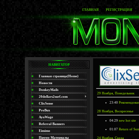
ГЛАВНАЯ
РЕГИСТРАЦИЯ
НАВИГАТОР
Главная страница(Home)
Новости
DonkeyMails
29 Ноября, Понедельник
20dollars2surf.com
23:40
Рекомендова
ClixSense
ProBux
28 Ноября, Воскресенье
AyuWage
04:29
new hot site
Referral Banners
01:07
Return of S
Eimimo
Промо Материалы
24 Ноября, Среда