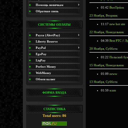
(Promo)
Помощь новичкам
01:42
BuxOption
Обратная связь
23 Ноября, Вторник
11:17
new hot site
СИСТЕМЫ ОПЛАТЫ
22 Ноября, Понедельник
Payza (AlertPay)
04:39
Best PTC // 
Liberty Reserve
PayPal
20 Ноября, Суббота
EgoPay
01:22
Польский бук
LiqPay
15 Ноября, Понедельник
Perfect Money
WebMoney
01:09
neww
Обмен валют
13 Ноября, Суббота
01:59
scam
ФОРМА ВХОДА
СТАТИСТИКА
Total users: 86