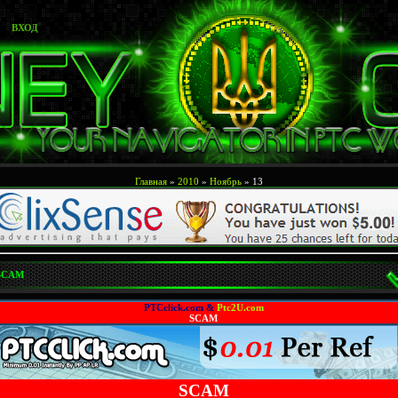
ВХОД
Главная
»
2010
»
Ноябрь
»
13
SCAM
PTCclick.com &
Ptc2U.com
SCAM
SCAM