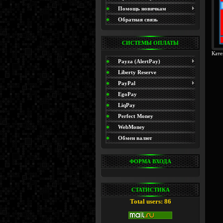
(Promo)
Помощь новичкам
Обратная связь
СИСТЕМЫ ОПЛАТЫ
Кате
Payza (AlertPay)
Liberty Reserve
PayPal
EgoPay
LiqPay
Perfect Money
WebMoney
Обмен валют
ФОРМА ВХОДА
СТАТИСТИКА
Total users: 86