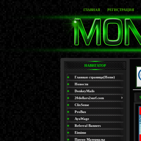
ГЛАВНАЯ
РЕГИСТРАЦИЯ
НАВИГАТОР
Главная страница(Home)
Новости
DonkeyMails
20dollars2surf.com
ClixSense
ProBux
AyuWage
Referral Banners
Eimimo
Промо Материалы