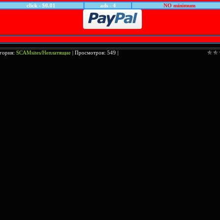
click - $0.01
ads - 4
NO minimum
гория:
SCAMsites/Неплатящие
| Просмотров: 549 |