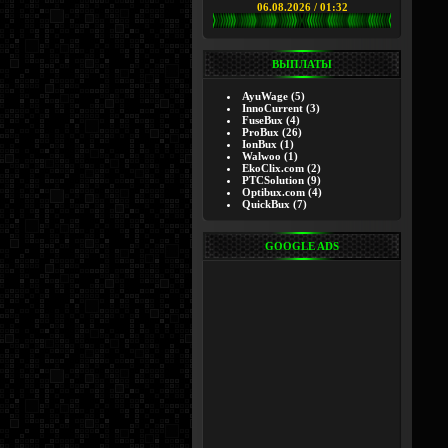
06.08.2026 / 01:32
ВЫПЛАТЫ
AyuWage
(5)
InnoCurrent
(3)
FuseBux
(4)
ProBux
(26)
IonBux
(1)
Walwoo
(1)
EkoClix.com
(2)
PTCSolution
(9)
Optibux.com
(4)
QuickBux
(7)
GOOGLE ADS