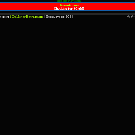
Instant Payment
Buxante.com
Сhecking for SCAM!
гория:
SCAMsites/Неплатящие
| Просмотров: 604 |