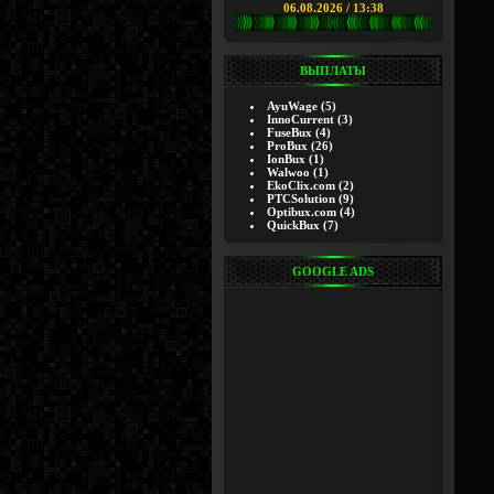
06.08.2026 / 13:38
ВЫПЛАТЫ
AyuWage
(5)
InnoCurrent
(3)
FuseBux
(4)
ProBux
(26)
IonBux
(1)
Walwoo
(1)
EkoClix.com
(2)
PTCSolution
(9)
Optibux.com
(4)
QuickBux
(7)
GOOGLE ADS