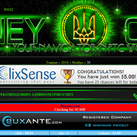
ВХОД
Главная
»
2010
»
Ноябрь
»
30
РЕКОМЕНДОВАНО АДМИНОМ ONBUX?НЕТ.
Buxante.com
Сhecking for SCAM!
click - $0.01
ads - 4
cashout - $2.00