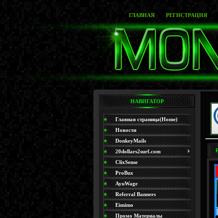
ГЛАВНАЯ
РЕГИСТРАЦИЯ
НАВИГАТОР
Главная страница(Home)
Новости
DonkeyMails
20dollars2surf.com
ClixSense
ProBux
AyuWage
Referral Banners
Eimimo
Промо Материалы