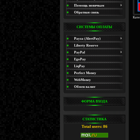
(Promo)
Помощь новичкам
Обратная связь
Кате
СИСТЕМЫ ОПЛАТЫ
Payza (AlertPay)
Liberty Reserve
PayPal
EgoPay
LiqPay
Perfect Money
WebMoney
Обмен валют
ФОРМА ВХОДА
СТАТИСТИКА
Total users: 86